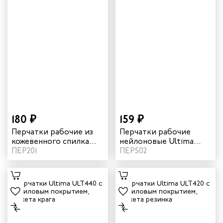
180 ₽
159 ₽
Перчатки рабочие из
Перчатки рабочие
кожевенного спилка
нейлоновые Ultima
без подкладки
ПЕР201
ULT830 с полным
ПЕР502
нитриловым
покрытием цвет
черный