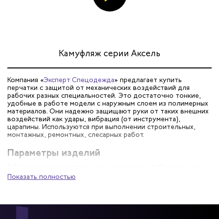
Камуфляж серии Аксель
Компания «
Эксперт Спецодежда
» предлагает купить
перчатки с защитой от механических воздействий для
рабочих разных специальностей. Это достаточно тонкие,
удобные в работе модели с наружным слоем из полимерных
материалов. Они надежно защищают руки от таких внешних
воздействий как удары, вибрация (от инструмента),
царапины. Используются при выполнении строительных,
монтажных, ремонтных, слесарных работ.
Параметры изделий
Рабочие перчатки для защиты от ударов и вибрации – это
прочные, износостойкие модели, устойчивые к истиранию и
Показать полностью
растяжению. Их можно длительное время эксплуатировать
при высоких нагрузках. При выборе таких средств
индивидуальной защиты, нужно ориентироваться на
следующие характеристики: