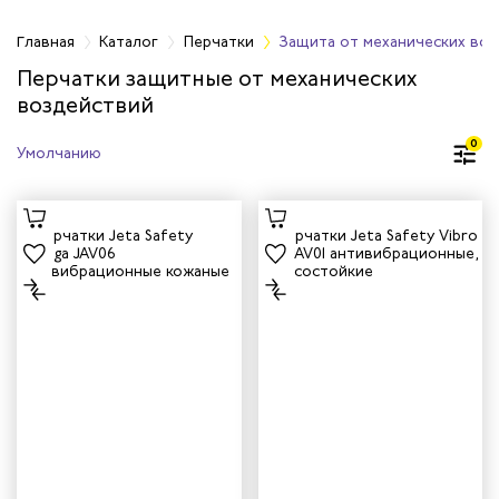
ки
Главная
Каталог
Перчатки
Защита от механических во
Перчатки защитные от механических
воздействий
и трикотажные
0
т пониженных
тур
, вачеги
т механических
вий
 одноразовые
от повышенных
тур