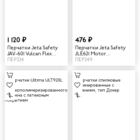
1 120 ₽
476 ₽
Перчатки Jeta Safety
Перчатки Jeta Safety
JAV-601 Vulcan Flex
JLE621 Motor
антивибрационные
ПЕР224
комбинированные
ПЕР249