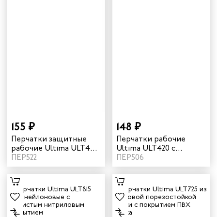
155 ₽
148 ₽
Перчатки защитные
Перчатки рабочие
рабочие Ultima ULT440
Ultima ULT420 с
с нитриловым
ПЕР522
нитриловым
ПЕР506
покрытием, манжета
покрытием, манжета
крага
резинка