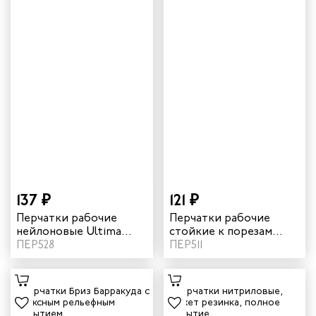
137 ₽
121 ₽
Перчатки рабочие
Перчатки рабочие
нейлоновые Ultima
стойкие к порезам
ULT815 "Lime" с
ПЕР528
Ultima ULT725 с
ПЕР511
зернистым
покрытием ПВХ Точка
нитриловым
цвет синий
покрытием цвет
желтый черный