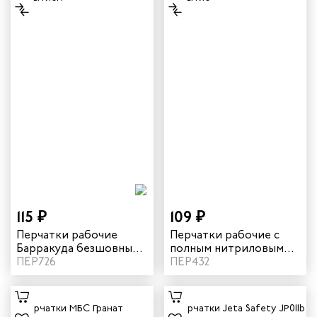
115 ₽
109 ₽
Перчатки рабочие
Перчатки рабочие с
Барракуда безшовные
полным нитриловым
из стрейч полиамида с
ПЕР726
покрытием манжета
ПЕР432
частичным рельефным
резинка цвет синий
латексным покрытием
цвет красный/черный