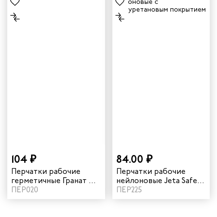
104 ₽
84.00 ₽
Перчатки рабочие
Перчатки рабочие
герметичные Гранат ХБ
нейлоновые Jeta Safety
основа полный ПВХ
ПЕР020
JP011b с
ПЕР225
облив
полиуретановым
покрытием цвет