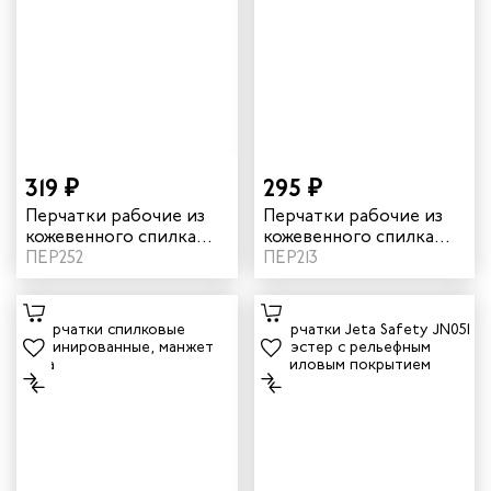
319 ₽
295 ₽
Перчатки рабочие из
Перчатки рабочие из
кожевенного спилка
кожевенного спилка
подкладка из мягкого
ПЕР252
ETS без подкладки
ПЕР213
текстиля