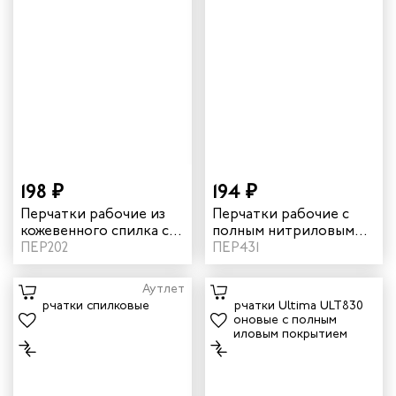
198 ₽
194 ₽
Перчатки рабочие из
Перчатки рабочие с
кожевенного спилка с
полным нитриловым
вставками из плотного
ПЕР202
покрытием манжета
ПЕР431
хлопка, тип Ангара
крага цвет синий
Аутлет