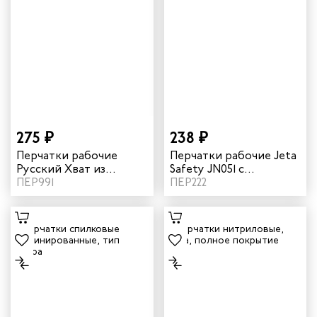
275 ₽
238 ₽
Перчатки рабочие
Перчатки рабочие Jeta
Русский Хват из
Safety JN051 с
кожевенного спилка
ПЕР991
рельефным
ПЕР222
цвет красный/
нитриловым
коричневый
покрытием цвет
красный черный