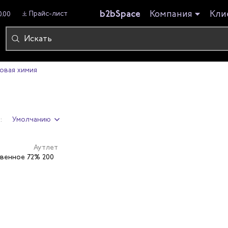
b2bSpace
Компания
Кли
Прайс-лист
0.00
овая химия
:
Умолчанию
Аутлет