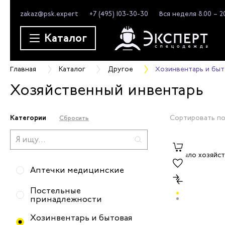
zakaz@psk.expert
+7 (495) 103-30-30
Вся неделя 8.00 – 2
Каталог
Главная
Каталог
Другое
Хозинвентарь и быт
Хозяйственный инвентарь
Категории
Сортировать по
Сбросить
Аптечки медицинские
Постельные
принадлежности
Хозинвентарь и бытовая