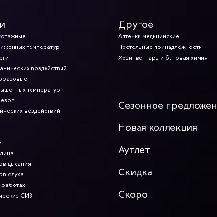
и
Другое
котажные
Аптечки медицинские
ниженных температур
Постельные принадлежности
еги
Хозинвентарь и бытовая химия
ханических воздействий
норазовые
вышенных температур
резов
Сезонное предложе
мических воздействий
Новая коллекция
ы
Аутлет
 лица
ов дыхания
Скидка
ов слуха
 работах
Скоро
ческие СИЗ