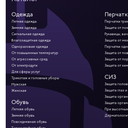
Одежда
Перчатк
Летняя одежда
Перчатки три
Зимняя одежда
Защита от по
Сигнальная одежда
Рукавицы, вач
Влагозащитная одежда
Защита от ме
Одноразовая одежда
Перчатки од
От повышенных температур
Защита от по
От агрессивных сред
Защита от по
От электродуги
Защита от хи
Для сферы услуг
СИЗ
Трикотаж и головные уборы
Защита голов
Мужская
Защита глаз и
Женская
Защита орган
Обувь
Защита орган
Летняя обувь
При высотных
Зимняя обувь
Дерматологи
Повседневная обувь
Термостойкая обувь