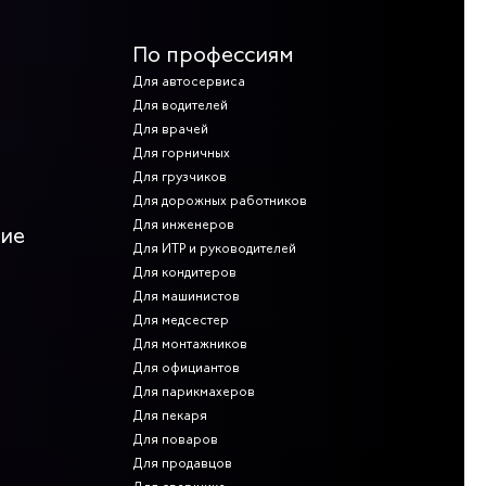
По профессиям
Для автосервиса
Для водителей
Для врачей
Для горничных
Для грузчиков
Для дорожных работников
Для инженеров
ние
Для ИТР и руководителей
Для кондитеров
Для машинистов
Для медсестер
Для монтажников
Для официантов
Для парикмахеров
Для пекаря
Для поваров
Для продавцов