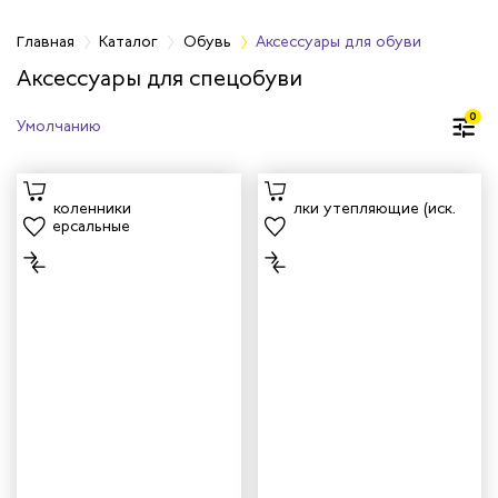
Главная
Каталог
Обувь
Аксессуары для обуви
Аксессуары для спецобуви
бувь
0
бувь
вная обувь
йкая обувь
йкая обувь
ры для обуви