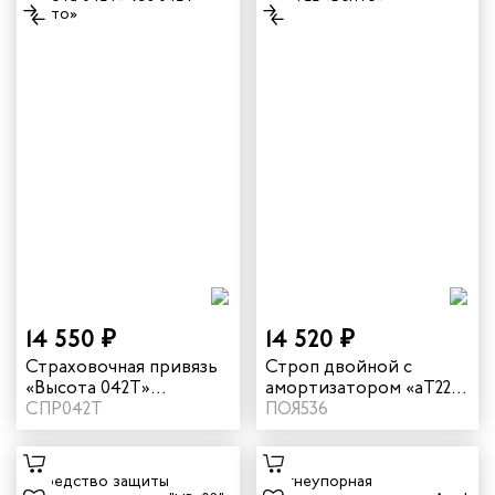
14 550 ₽
14 520 ₽
Страховочная привязь
Строп двойной с
«Высота 042Т»
амортизатором «аТ22»
искробезопасная vst
СПР042Т
искробезопасный vnt
ПОЯ536
042T
аТ22