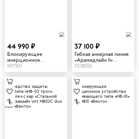
44 990 ₽
37 100 ₽
Блокирующее
Гибкая анкерная линия
инерционное
«Арамидлайн 11»
устройство
КРП131
огнеупорная vnt 088
ПОЯ550
втягивающего типа
«НВ-15» vnt HB15