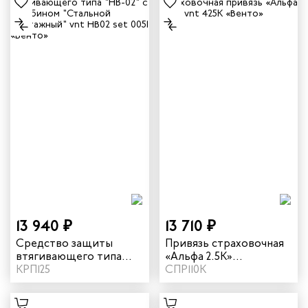
13 940 ₽
13 710 ₽
Средство защиты
Привязь страховочная
втягивающего типа
«Альфа 2.5К»
"НВ-02" с карабином
КРП125
огнеупорная vnt 425К
СПР110К
"Стальной монтажный"
vnt НВ02 set 0051