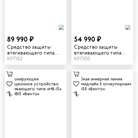
89 990 ₽
54 990 ₽
Средство защиты
Средство защиты
втягивающего типа
втягивающего типа
«НВ-32» vnt HB32
КРП152
«НВ-20» vnt HB20
КРП150