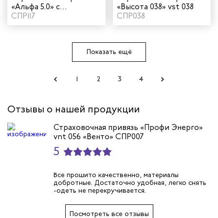
«Альфа 5.0» с
«Высота 038» vst 038
плечевыми и ножными
СПР117
СПР038
накладками vnt 105 set
069
Показать ещё
1
2
3
4
Отзывы о нашей продукции
Страховочная привязь «Профи Энерго»
vnt 056 «Венто» СПР007
5
Все прошито качественно, материалы
добротные. Достаточно удобная, легко снять
-одеть не перекручивается.
Посмотреть все отзывы