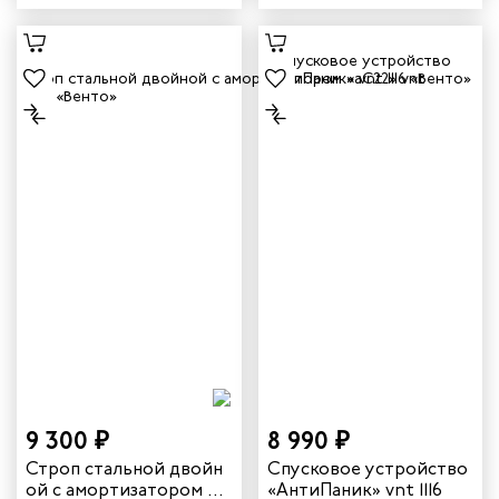
041T
aT12
9 300 ₽
8 990 ₽
Строп стальной двойн
Спусковое устройство
ой с амортизатором «а
«АнтиПаник» vnt 1116