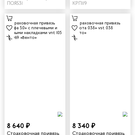
С22» vnt аС22
ПОЯ531
КРП119
8 640 ₽
8 340 ₽
Страховочная привязь
Страховочная привязь