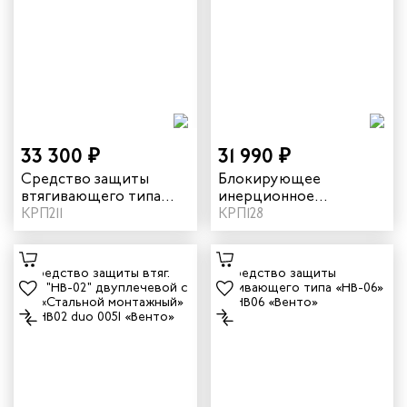
33 300 ₽
31 990 ₽
Средство защиты
Блокирующее
втягивающего типа
инерционное
«НВ-02 трос»
КРП211
устройство
КРП128
двуплечевое с
втягивающего типа
карабинами «Стальной
«НВ-10» vnt HB10
монтажный» vnt HB02C
duo 0051