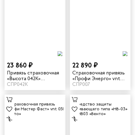
23 860 ₽
22 890 ₽
Привязь страховочная
Страховочная привязь
«Высота 042К»
«Профи Энерго» vnt
огнеупорная vst 042K
СПР042К
056
СПР007