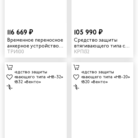
116 669 ₽
105 990 ₽
Временное переносное
Средство защиты
анкерное устройство
втягивающего типа со
Трипод «СКАЛА» с
ТРИ100
встроенной лебедкой
КРП132
лебедкой (20 м) vpro
"НВ evak" (15 м) vnt HB
trpd 2.0
evak 15