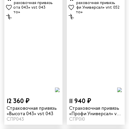
12 360 ₽
11 940 ₽
Страховочная привязь
Страховочная привязь
«Высота 043» vst 043
«Профи Универсал» vnt
СПР043
052
СПР010