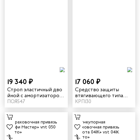
19 340 ₽
17 060 ₽
Строп эластичный дво
Средство защиты
йной с амортизатором
втягивающего типа
«аЕ22 110» vnt aE22 110
ПОЯ547
«НВ-02 трос» с
КРП130
карабином «Стальной
монтажный» vnt HB02C
set 0051