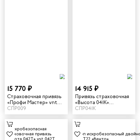
15 770 ₽
14 915 ₽
Страховочная привязь
Привязь страховочная
«Профи Мастер» vnt
«Высота 041К»
050
СПР009
огнеупорная vst 041K
СПР041К