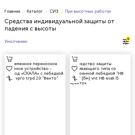
Главная
Каталог
СИЗ
При высотных работах
Средства индивидуальной защиты от
падения с высоты
оловы
0
аз и лица
рганов дыхания
рганов слуха
тных работах
логические СИЗ