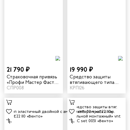
21 790 ₽
19 990 ₽
Страховочная привязь
Средство защиты
«Профи Мастер Фаст»
втягивающего типа
vnt 051
СПР008
«НВ-03» vnt HB03
КРП126