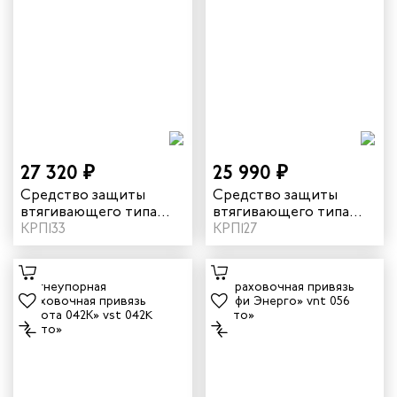
27 320 ₽
25 990 ₽
Средство защиты
Средство защиты
втягивающего типа
втягивающего типа
"НВ-02" двуплечевой с
КРП133
«НВ-06» vnt HB06
КРП127
карабином «Стальной
монтажный» vnt НВ02
duo 0051