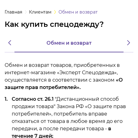
а
Главная
Клиентам
Обмен и возврат
Как купить спецодежду?
одежда
Обмен и возврат
одежда
ная одежда
Обмен и возврат товаров, приобретенных в
интернет-магазине «Эксперт Спецодежда»,
щитная одежда
осуществляется в соответствии с законом
«О
защите прав потребителей».
овая одежда
Согласно ст. 26.1
"Дистанционный способ
продажи товара" Закона РФ «О защите прав
ышенных
потребителей», потребитель вправе
тур
отказаться от товара в любое время до его
передачи, а после передачи товара -
в
ссивных сред
течение 7 дней;