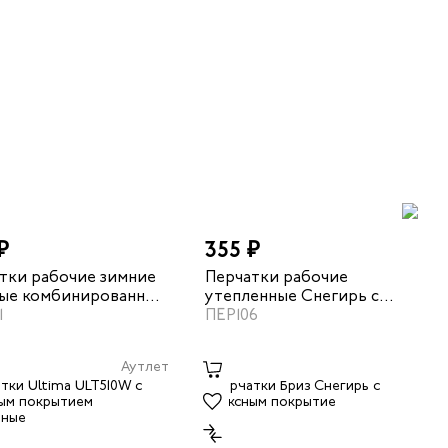
₽
355 ₽
тки рабочие зимние
Перчатки рабочие
ые комбинированные
утепленные Снегирь с
бежевый/коричневый
1
покрытием латекс
ПЕР106
большей площади
Аутлет