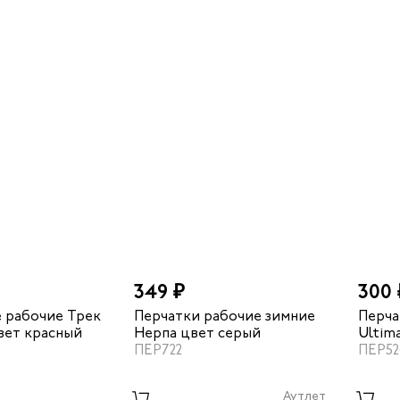
349 ₽
300 
е рабочие Трек
Перчатки рабочие зимние
Перча
вет красный
Нерпа цвет серый
Ultim
ПЕР722
латек
ПЕР52
цвет 
Аутлет