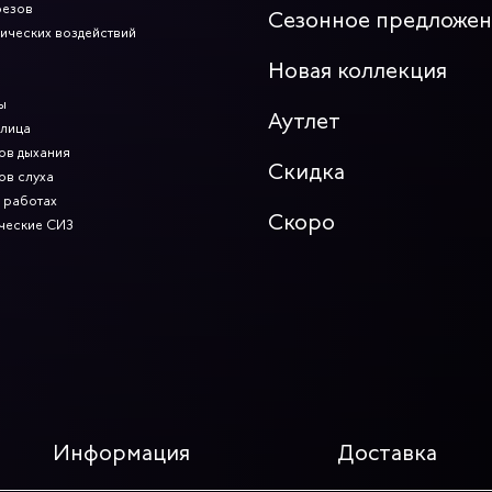
резов
Сезонное предложе
мических воздействий
Новая коллекция
ы
Аутлет
 лица
ов дыхания
Скидка
ов слуха
 работах
Скоро
ческие СИЗ
Информация
Доставка