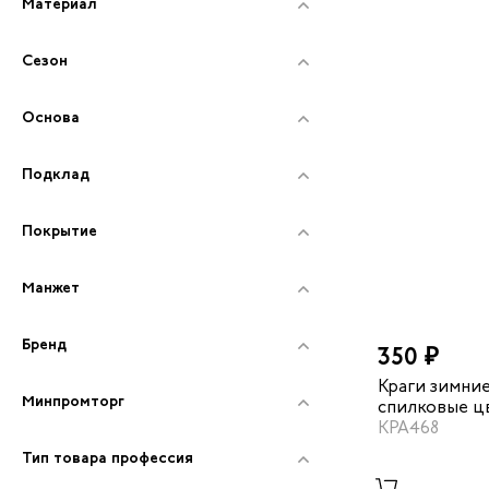
Материал
Сезон
Основа
Подклад
Покрытие
Манжет
Бренд
350 ₽
Краги зимни
Минпромторг
спилковые ц
КРА468
Тип товара профессия