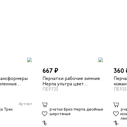
667 ₽
360 
рансформеры
Перчатки рабочие зимние
Перча
пленные
Нерпа ультра цвет
кожан
спилка
коричневый
ПЕР723
цвет 
ПЕР25
Аутлет