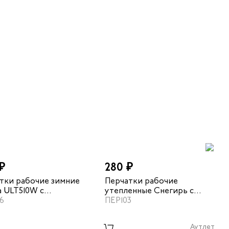
₽
280 ₽
тки рабочие зимние
Перчатки рабочие
a ULT510W с
утепленные Снегирь с
сным покрытием
6
покрытием латекс
ПЕР103
желтый черный
Аутлет