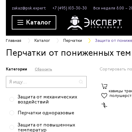
zakaz@psk.expert
+7 (495) 103-30-30
Вся неделя 8.00 – 2
Каталог
Главная
Каталог
Перчатки
Защита от пониже
Перчатки от пониженных тем
Перчатки трикотажные
Защита от пониженных
Категории
Сортировать по
Сбросить
температур
Рукавицы, вачеги
Защита от механических
воздействий
Перчатки одноразовые
Защита от повышенных
температур