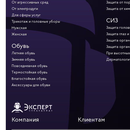
От агрессивных сред
Защита от по
От электродуги
Защита от хи
Для сферы услуг
СИЗ
Трикотаж и головные уборы
Защита голов
Мужская
Защита глаз и
Женская
Защита орган
Обувь
Защита орган
Летняя обувь
При высотных
Зимняя обувь
Дерматологи
Повседневная обувь
Термостойкая обувь
Влагостойкая обувь
Аксессуары для обуви
Компания
Клиентам