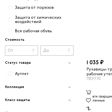
Защита от порезов
Защита от химических
воздействий
Вся рабочая обувь
Стоимость
1 035 ₽
Статус товара
Рукавицы-т
Аутлет
рабочие уте
накладка из 
ПЕР770
Коллекция
Класс защиты