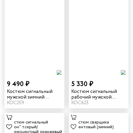
9 490 ₽
5 330 ₽
Костюм сигнальный
Костюм сигнальный
мужской зимний
рабочий мужской
"Илион" цвет графит/
КОС259
летний "Илион" цвет
КОС623
оранжевый
желтый/темно-синий