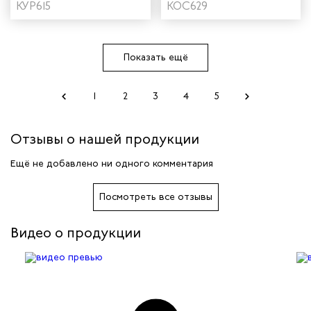
"Страйк" цвет
КУР615
"Страйк" цвет серый/
КОС629
василек/темно-синий
красный
Показать ещё
1
2
3
4
5
Отзывы о нашей продукции
Ещё не добавлено ни одного комментария
Посмотреть все отзывы
Видео о продукции