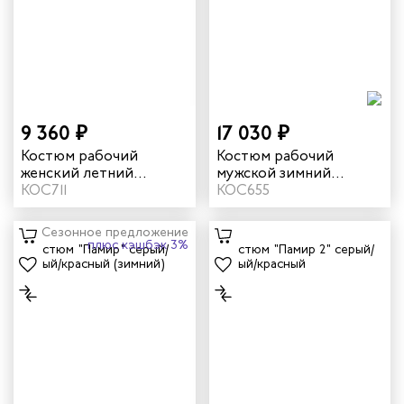
9 360 ₽
17 030 ₽
Костюм рабочий
Костюм рабочий
женский летний
мужской зимний
"Кранц" цвет маренго/
КОС711
"Памир-Норд" 4 и
КОС655
черный/голубой
особый климатический
пояс цвет серый/
Сезонное предложение
черный/красный
плюс кэшбэк 3%