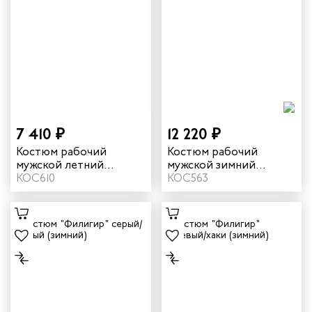
7 410 ₽
12 220 ₽
Костюм рабочий
Костюм рабочий
мужской летний
мужской зимний
"Памир" цвет серый/
КОС610
"Валдай-Норд" 4 и
КОС563
черный/красный
особый климатический
пояс цвет темно-
синий/желтый