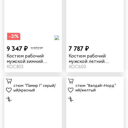
-21%
9 347 ₽
7 787 ₽
11 832 ₽
Костюм рабочий
Костюм рабочий
мужской зимний
мужской летний
"Памир" цвет серый/
КОС803
"Памир" цвет серый/
КОС600
черный/красный
черный/красный