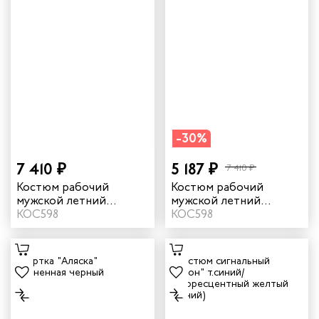
-30%
7 410 ₽
5 187 ₽
7 410 ₽
Костюм рабочий
Костюм рабочий
мужской летний
мужской летний
"Филигир" цвет серый/
КОС598
"Филигир" цвет
КОС598
темно-серый
бежевый/темно-
бежевый