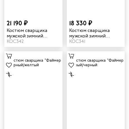
ы услуг
21 190 ₽
18 330 ₽
 и головные уборы
Костюм сварщика
Костюм сварщика
мужской зимний
мужской зимний
"Файмер 2" цвет
КОС342
"Файмер 1" цвет серый/
КОС341
черный/желтый
черный