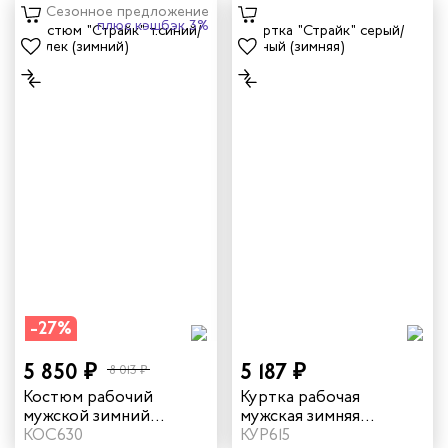
Сезонное предложение
плюс кэшбэк 3%
-27%
5 850 ₽
5 187 ₽
8 013 ₽
Костюм рабочий
Куртка рабочая
мужской зимний
мужская зимняя
"Страйк" цвет темно-
КОС630
"Страйк" цвет серый/
КУР615