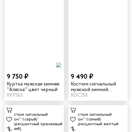
9 750 ₽
9 490 ₽
Куртка мужская зимняя
Костюм сигнальный
"Аляска" цвет черный
мужской зимний
КУР563
"Илион" цвет
КОС258
неоновый/синий