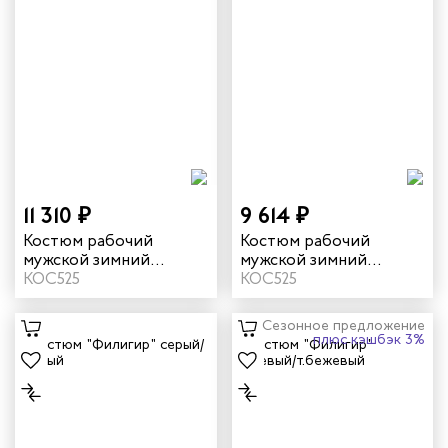
11 310 ₽
9 614 ₽
Костюм рабочий
Костюм рабочий
мужской зимний
мужской зимний
"Филигир" цвет серый/
КОС525
"Филигир" цвет
КОС525
темно-серый
бежевый/хаки
Сезонное предложение
плюс кэшбэк 3%