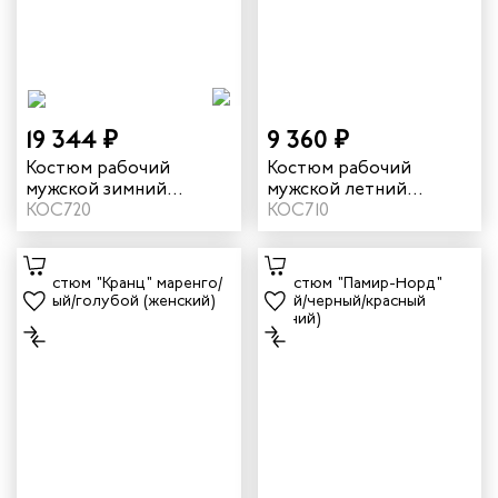
19 344 ₽
9 360 ₽
Костюм рабочий
Костюм рабочий
мужской зимний
мужской летний
"Кранц-Норд" 4 и
КОС720
"Кранц" цвет маренго/
КОС710
особый климатический
черный/голубой
пояс цвет маренго/
черный/голубой