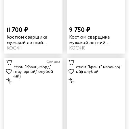
11 700 ₽
9 750 ₽
Костюм сварщика
Костюм сварщика
мужской летний
мужской летний
"Файмер 2" цвет
КОС411
"Файмер 1" цвет серый/
КОС410
черный/желтый
черный
Скидка