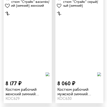
8 177 ₽
8 060 ₽
Костюм рабочий
Костюм рабочий
женский зимний
мужской зимний
"Страйк" цвет
КОС629
"Страйк" цвет серый/
КОС630
василек/темно-синий
красный