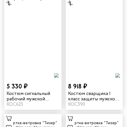
5 330 ₽
8 918 ₽
Костюм сигнальный
Костюм сварщика 1
рабочий мужской
класс защиты мужской
летний "Илион" цвет
КОС623
зимний цвет олива
КОС390
оранжевый/темно-
серый