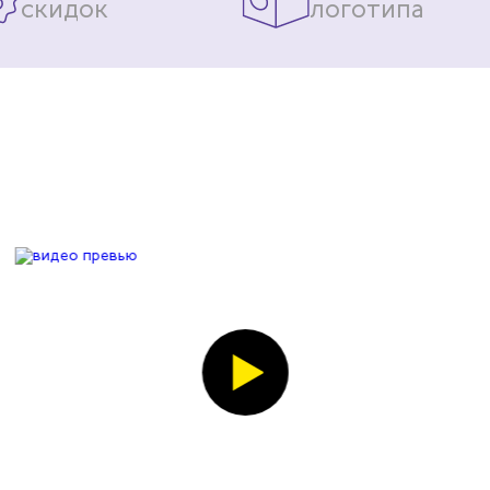
скидок
логотипа