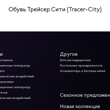
Обувь Трейсер Сити (Tracer-City)
и
Другое
котажные
Аптечки медицинские
ниженных температур
Постельные принадлежности
еги
Хозинвентарь и бытовая химия
ханических воздействий
норазовые
вышенных температур
резов
Сезонное предложе
мических воздействий
Новая коллекция