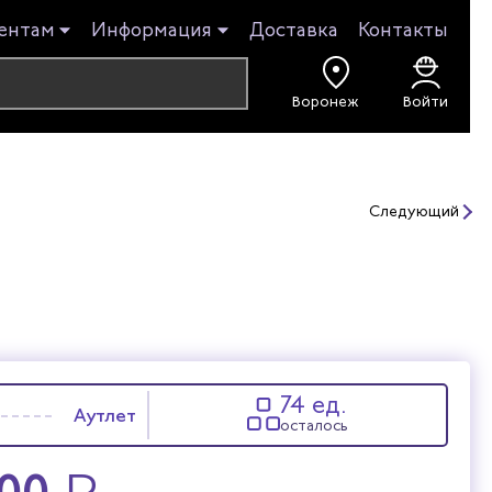
ентам
Информация
Доставка
Контакты
Войти
Следующий
74 ед.
Аутлет
осталось
300
₽