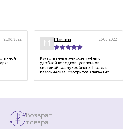
Максим
25.08.2022
25.08.2022
М
астичной
Качественные женские туфли с
ерха.
удобной колодкой, усиленной
системой воздухообмена. Модель
классическая, смотрится элегантно,
самое главное: колодка такая
эргономичная, что ноги совсем не
устают.
Возврат
товара