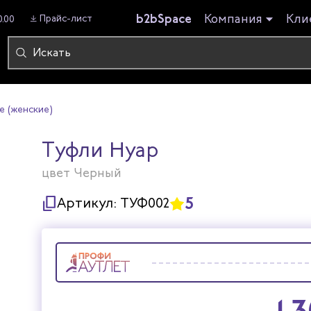
b2bSpace
Компания
Кли
Прайс-лист
0.00
е (женские)
Туфли Нуар
цвет Черный
5
Артикул:
ТУФ002
1 