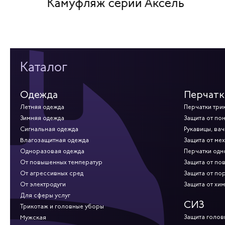
Камуфляж серии Аксель
Каталог
Одежда
Перчатк
Летняя одежда
Перчатки три
Зимняя одежда
Защита от по
Сигнальная одежда
Рукавицы, вач
Влагозащитная одежда
Защита от ме
Одноразовая одежда
Перчатки од
От повышенных температур
Защита от по
От агрессивных сред
Защита от по
От электродуги
Защита от хи
Для сферы услуг
СИЗ
Трикотаж и головные уборы
Защита голов
Мужская