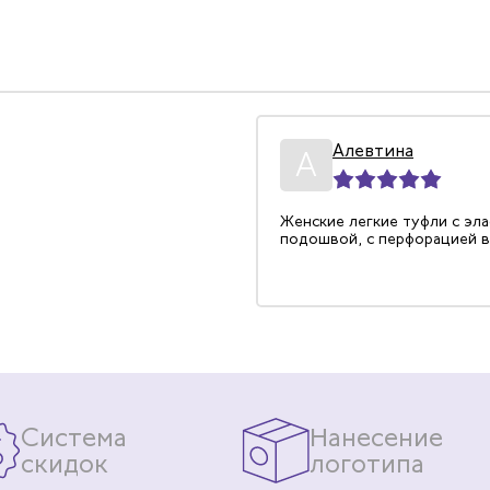
на
Алевтина
25.08.2022
А
уфли для женщин, очень
Женские легкие туфли с эл
сь. Перфорированные,
подошвой, с перфорацией в
ожаные.
Система
Нанесение
скидок
логотипа