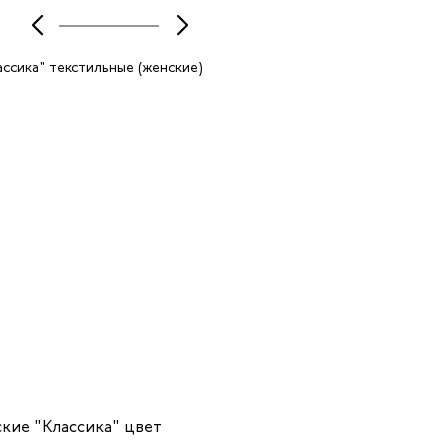
500 ₽
ские "Классика" цвет
Туфли женские "Бэлла" цве
ТУФ003