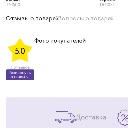
ТУФ001
ТАП051
Отзывы о товаре
Вопросы о товаре
3
0
Ле
Фото покупателей
Л
5.0
Кожаные т
понравили
удобные, к
3 отзывов
Развернуть
отзывы
Доставка