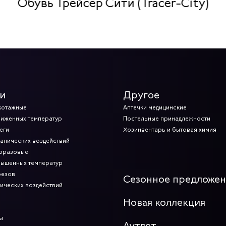
Обувь Трейсер Сити (Tracer-City)
и
Другое
котажные
Аптечки медицинские
ниженных температур
Постельные принадлежности
еги
Хозинвентарь и бытовая химия
ханических воздействий
норазовые
вышенных температур
резов
Сезонное предложе
мических воздействий
Новая коллекция
ы
Аутлет